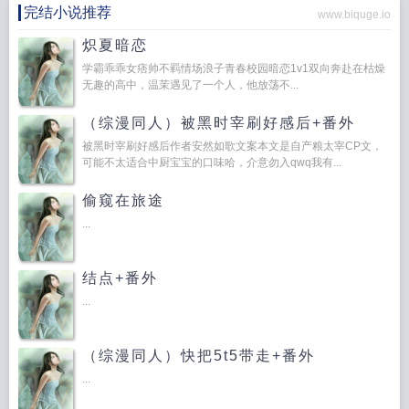
完结小说推荐
www.biquge.io
炽夏暗恋
学霸乖乖女痞帅不羁情场浪子青春校园暗恋1v1双向奔赴在枯燥
无趣的高中，温茉遇见了一个人，他放荡不...
（综漫同人）被黑时宰刷好感后+番外
被黑时宰刷好感后作者安然如歌文案本文是自产粮太宰CP文，
可能不太适合中厨宝宝的口味哈，介意勿入qwq我有...
偷窥在旅途
...
结点+番外
...
（综漫同人）快把5t5带走+番外
...