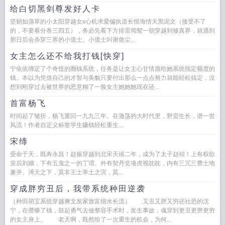
给白切黑剑尊发好人卡
坚韧如蒲草的小太阳穿越女x心机求爱偏执道长恨海情天黑泥文（接受不了
的，不要看分卷三四五），务必先看下方排雷闻鸳一朝穿越到修真界，就遇到
那日后会杀穿三界的小道士。小道士叫谢敛尘...
女主怎么还不给我打钱[快穿]
宁依依绑定了个奇怪的圈钱系统，任务是让女主心甘情愿给她系统指定额度的
钱。本以为凭借自己的才智与美貌只要付出那么一点点努力就能轻松搞定，没
想到刚穿过去被世界的恶意糊了一脸女主她她她现在还...
首富杨飞
时间起了皱折，杨飞重回一九九三年。在激荡的大时代里，野蛮生长，谱一世
风流！作者自定义标签学生赚钱轻松重生...
宋缔
受命于天，既寿永昌！赵振穿越到北宋天禧二年，成为了太子赵祯！上有权欲
皇后刘娥，下有五鬼之一的丁谓。外有契丹党项虎视眈眈，内有三冗三费土地
兼并。溥天之下，莫非王土率土之滨，莫...
穿成胖穷丑后，我带系统种田逆袭
（种田萌宝系统穿越爽文发家致富细水长流） 又丑又胖又穷还社恐的沈
宁，在攒够了钱，鼓起勇气去做整容手术时，发生事故，魂穿到更丑更胖更穷
的女主身上。 老天啊，既然给了一次重生的机会，为何...