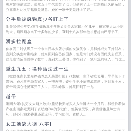
母对她很是宠爱。虽然五十年代艰苦了点，但是有了上一世期盼已久的亲情，
乔嘉嘉对此次穿越很是满意。她的一家子更是赶上了好...
分手后被疯狗真少爷盯上了
泪失禁假少爷受x重生偏执真少爷攻孟觉是孟家最小的儿子，被家里人从小宠
到大，顺风顺水当了十多年的少爷。直到十八岁那年他才想起自己穿书了。...
潘多拉魔盒
你在高二时认识了一个来自日本大版小镇的女孩优奈，并和她成为了好朋友，
直到交换生时期结束，优奈回到自己的国家，但是你们并没有因此失去联系，
这段友情反而维持了数年，直到大三暑假，你存到了一笔可观的收入，与优奈
约定，前往她的住所度过两周...
重生九五：换种活法过一生
（微群像家长里短挣钱养崽无装逼打脸）张慧敏一辈子省吃俭用，早早落下了
胃病。她凡事先顾着家人，一拖再拖，硬生生把小病拖成胃癌，不到五十岁，
便带着满心遗憾离开了人世。再次睁眼，她竟回到了一九...
越俗
港圈大佬x贫穷女大斯文败类x坚韧貌美老实人入学港大一个月后，和橙拎着特
产在山顶豪宅见到了资助她7年的宗勖白。他英俊无双，高贵儒雅且绅士有
礼，贴心问她来香港还适应吗，学习如何。资助人...
女主她缺大德[八零]