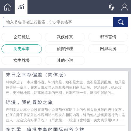
玄幻魔法
武侠修真
都市言情
历史军事
侦探推理
网游动漫
女生耽美
其他小说
末日之幸存偏差（简体版）
林晚穿进了一本末世小说。坏消息是，她不是女主，也不是重要配角。她只是
原著第一章里，在末日爆发当天就死去的便利商店店员。好消息是，她还没
死。更准确地说，距离她原本的死期，只剩不到一天。脑海中残缺的...
综漫，我的冒险之旅
声明本人此本小说只在番茄小说番茄作家助手上的今日头条推荐内进行发布，
任何在除了番茄外的小说网站出现发布相同内容，皆为他人抄袭搬运行为！这
些人一定会没有好果子吃！（严肃脸）（综漫（含特摄）实力表示用FATE的
六属性表示，最高为E...
穿九零：疯批夫妻的国际倒爷之旅