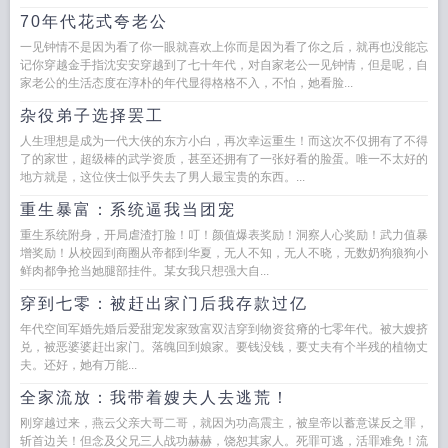
70年代花式夸老公
一见钟情不是因为看了你一眼就喜欢上你而是因为看了你之后，就再也没能忘
记你穿越金手指沈安安穿越到了七十年代，对自家老公一见钟情，但是呢，自
家老公的生活态度在淳朴的年代显得格格不入，不怕，她看脸...
杂役弟子选择罢工
人生理想是成为一代大侠的东方小白，再次幸运重生！而这次不仅拥有了不得
了的家世，超级棒的武学资质，甚至还拥有了一张好看的脸蛋。唯一不太好的
地方就是，这位侠士似乎失去了男人最宝贵的东西。...
重生暴富：系统逼我当团宠
重生系统附身，开局虐渣打脸！叮！颜值爆表奖励！洞察人心奖励！武力值暴
增奖励！从校园到商圈从帝都到华夏，无人不知，无人不晓，无数奶狗狼狗小
鲜肉都争抢当她腿部挂件。某女我只想强大自...
穿到七零：被赶出家门后我存款过亿
年代空间军婚先婚后爱甜宠发家致富双洁穿到物资贫瘠的七零年代。被大嫂挤
兑，被恶婆婆赶出家门。落魄回到娘家。要钱没钱，要丈夫有个半残的植物丈
夫。还好，她有万能...
全家流放：我带着嫂夫人去逃荒！
刚穿越过来，燕云父亲大哥二哥，就因为功高震主，被皇帝以蓄意谋反之罪，
斩首边关！但念及父兄三人战功赫赫，饶恕其家人。死罪可逃，活罪难免！流