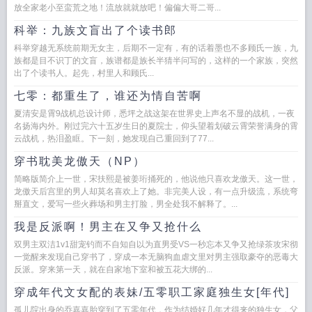
放全家老小至蛮荒之地！流放就就放吧！偏偏大哥二哥...
科举：九族文盲出了个读书郎
科举穿越无系统前期无女主，后期不一定有，有的话着墨也不多顾氏一族，九
族都是目不识丁的文盲，族谱都是族长半猜半问写的，这样的一个家族，突然
出了个读书人。起先，村里人和顾氏...
七零：都重生了，谁还为情自苦啊
夏清安是霄9战机总设计师，悉坪之战这架在世界史上声名不显的战机，一夜
名扬海内外。刚过完六十五岁生日的夏院士，仰头望着划破云霄荣誉满身的霄
云战机，热泪盈眶。下一刻，她发现自己重回到了77...
穿书耽美龙傲天（NP）
简略版简介上一世，宋扶熙是被姜珩捅死的，他说他只喜欢龙傲天。这一世，
龙傲天后宫里的男人却莫名喜欢上了她。非完美人设，有一点升级流，系统弯
掰直文，爱写一些火葬场和男主打脸，男全处我不解释了。...
我是反派啊！男主在又争又抢什么
双男主双洁1v1甜宠钓而不自知自以为直男受VS一秒忘本又争又抢绿茶攻宋彻
一觉醒来发现自己穿书了，穿成一本无脑狗血虐文里对男主强取豪夺的恶毒大
反派。穿来第一天，就在自家地下室和被五花大绑的...
穿成年代文女配的表妹/五零职工家庭独生女[年代]
孤儿院出身的乔嘉嘉胎穿到了五零年代，作为结婚好几年才得来的独生女，父