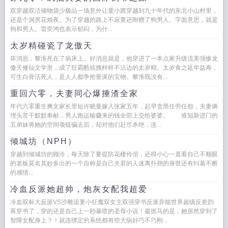
双穿越双洁储物袋少极品一场意外让童小茜穿越到九十年代的东北小山村里，
还是个洞房花烛夜。为了穿越的路上不寂寞还附赠了狗男人。字面意思，就是
狗和男人。雷奕鸿也表示郁闷，为什...
太岁精碰瓷了龙傲天
坏消息，黎淮死在了病床上。好消息就是，他穿进了一本点家升级流美强惨龙
傲天修仙文学里，成了狂霸酷炫拽样样不沾边的太岁精。太岁食之延年益寿，
可生白骨活死人，是人人都争抢垂涎的宝物。黎淮既没有...
重回六零，夫妻同心爆捶渣全家
年代六零重生爽文家长里短许晓曼嫁入张家五年，起早贪黑任劳任怨，夫妻俩
埋头苦干默默奉献，男人跑运输赚来的钱全部上交给婆婆。 谁知新进门的
五弟妹将她的空间项链骗去后，却对他们赶尽杀绝，连...
倾城坊（NPH）
穿越到倾城坊的顾泠，每天除了要提防花楼伶倌，还得小心一直看自己不顺眼
的老板莫名其妙多出的一个自称是自己夫君的人迷离扑朔的身世还有纠葛不断
的感情...
冷血反派她超帅，炮灰女配我超爱
冷血双标大反派VS沙雕追妻小狂魔双女主双强穿书反派异能世界超级反差韵
苒穿书了，穿的还是自己上一秒暴喷的圣母小说！最抓马的是，她居然穿到了
智障女配身上？！就连绑定的系统都有些大病好巧不巧刚...