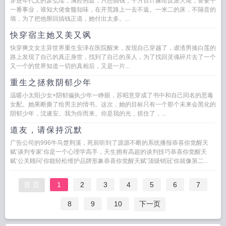
穿进年代文的萧弘瑶，满腔热血，只想搞钱，千方百计嫁给反派大佬，誓要干
一番事业，谁知大佬食髓知味，在开荒路上一去不返。一米二的床，不隔音的
墙，为了把他掰回搞钱正道，她付出太多。...
快穿宿主她又美又飒
快穿爽文女主异世界重生安泽在医院醒来，发现自己穿越了，虐渣男揍白莲的
路上发现了自己的真正身世，找到了自己的亲人，为了找回灵魂碎片去了一个
又一个的世界知道一切的真相后，又是一片...
重生之拯救阴郁少年
温暖小太阳少女×阴郁偏执少年一睁眼，苏昭意穿成了书中和自己同名的恶毒
女配。她果断撕了给男主的情书。这次，她的目标只有一个那个未来会黑化的
阴郁少年，沈遂安。我为你而来。你是我的光，抓住了，...
道友，请保持沉默
广告公司的996牛马楚荆溪，死前听到了源源不断的系统播报恭喜你觉醒天
赋‘谈判专家’你是一个心理学高手，天生拥有高超的谈判技巧恭喜你觉醒天
赋‘公关顾问’你能轻松维护品牌形象恭喜你觉醒天赋‘顶级销冠’你就像第二...
首 页
1
2
3
4
5
6
7
8
9
10
下一页