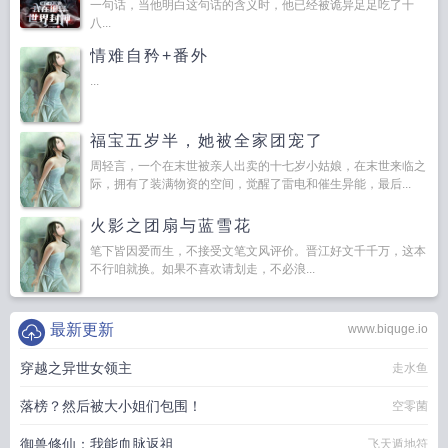
一句话，当他明白这句话的含义时，他已经被诡异足足吃了十
八...
情难自矜+番外
...
福宝五岁半，她被全家团宠了
周轻言，一个在末世被亲人出卖的十七岁小姑娘，在末世来临之
际，拥有了装满物资的空间，觉醒了雷电和催生异能，最后...
火影之团扇与蓝雪花
笔下皆因爱而生，不接受文笔文风评价。晋江好文千千万，这本
不行咱就换。如果不喜欢请划走，不必浪...
最新更新
www.biquge.io
穿越之异世女领主
走水鱼
落榜？然后被大小姐们包围！
空零菌
御兽修仙：我能血脉返祖
飞天遁地符