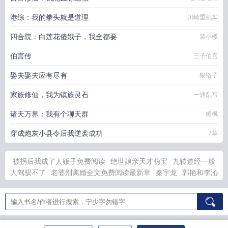
港综：我的拳头就是道理
川崎重机车
四合院：白莲花傻娥子，我全都要
裴小楼
伯言传
三子伯言
娶夫娶夫应有尽有
银络子
家族修仙，我为镇族灵石
一通乱写
诸天万界：我有个聊天群
糖枫
穿成炮灰小县令后我逆袭成功
7草
被拐后我成了人贩子免费阅读
绝世娘亲天才萌宝
九转道经一般
人驾驭不了
老婆别离婚全文免费阅读最新章
秦宇龙
郭艳和李沁
像吗
毒液龍
古代大家闺秀日常
九变是什么意思
绝世双宝神医
娘亲不好惹短剧免费观看
郭沁丈夫
被拐后我被暴君娇养了免费
阅读萧衍
老婆别绞免费阅读全文最新章节
九转道经练成会怎样
恶毒女配by咸鱼崽崽免费阅读
郭沁怡
恶毒女配破坏日常 鱼冻冻