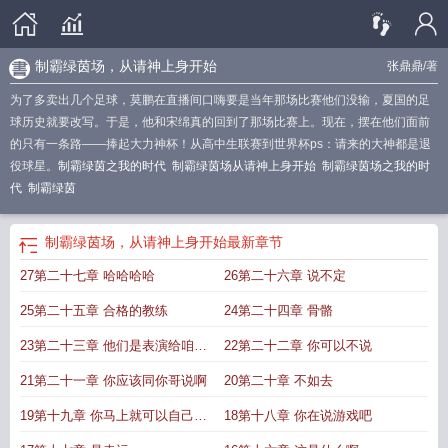
制霸绿茵场，从请神上身开始
张鼎鼎
/著
为了多卖出几个足球，莫鹏在直播间口嗨要是当年那场比赛他们没输，夏国的足
球历史就要改写。于是，他和宋绵真的回到了那场比赛上。现在，摆在他们面前
的只有一条路——捧起大力神杯！从高中生联赛到世界杯ps：请来的大神都是退
役球星。
制霸绿茵之我的时代
制霸绿茵场从请神上身开始
制霸绿茵场之我的时
代
制霸绿茵
制霸绿茵场，从请神上身开始
最新章节
27第二十七章 哈哈哈哈
26第二十六章 说不定
25第二十五章 合格的教练
24第二十四章 骨骼
23第二十三章 他们是表演给咱们
22第二十二章 你可以不说
看的
21第二十一章 你应该同你哥说啊
20第二十章 不如去
19第十九章 你马上就可以自己看
18第十八章 你在说游戏吧
到了