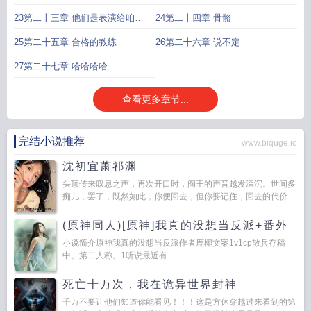
23第二十三章 他们是表演给咱们
24第二十四章 骨骼
看的
25第二十五章 合格的教练
26第二十六章 说不定
27第二十七章 哈哈哈哈
查看更多章节...
完结小说推荐
www.biquge.io
沈初宜萧祁渊
头顶传来叹息之声，再次开口时，阎王的声音越发深沉。世间多
痴儿，罢了，既然如此，你便回去，但你要记住，回去的代价...
(原神同人)[原神]我真的没想当反派+番外
小说简介原神我真的没想当反派作者鹿椰文案1v1cp散兵存稿
中。第二人称。1听说最近有...
死亡十万次，我在诡异世界封神
千万不要让他们知道你能看见！！！这是方休穿越过来看到的第