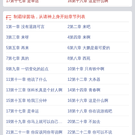
17第十七章 是幸运
16第十六章 这是什么啊
制霸绿茵场，从请神上身开始
章节列表
1第一章 没有退路可言
2第二章 来吧
3第三章 来呀
4第四章 来啊
5第五章 再来
6第六章 大鹏是最可爱的
7第七章 真的
8第八章 西苑
9第九章 一切变化的起点
10第十章 只有铁中啊
11第十一章 他说了什么
12第十二章 大杀器
13第十三章 张科长真是个好人啊
14第十四章 青春啊
15第十五章 给我三分钟
16第十六章 这是什么啊
17第十七章 是幸运
18第十八章 你在说游戏吧
19第十九章 你马上就可以自己看
20第二十章 不如去
到了
21第二十一章 你应该同你哥说啊
22第二十二章 你可以不说